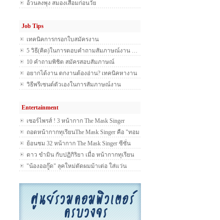
เป็นโรคซีวีเอส
อ้วนลงพุง สมองเสื่อมก่อนวัย
Job Tips
เทคนิคการกรอกใบสมัครงาน
5 วิธี(คิด)ในการตอบคำถามสัมภาษณ์งาน …
10 คำถามพิชิต สมัครสอบสัมภาษณ์
อยากได้งาน ตกงานต้องอ่าน? เทคนิคหางาน
แบบเซียนตัดเซียน
วิธีพรีเซนต์ตัวเองในการสัมภาษณ์งาน
Entertainment
เซอร์ไพรส์ ! 3 หน้ากาก The Mask Singer
Season 2 โชว์พลังเสียงเรียกน้ำย่อย
ถอดหน้ากากทุเรียนThe Mask Singer คือ "ทอม
รูม39"
ย้อนชม 32 หน้ากาก The Mask Singer ซีซั่น
แรก มีใครบ้างไปดูกันเลย
ดาว ขำมิน กับปฏิกิริยา เมื่อ หน้ากากทุเรียน
เผยโฉม โอ้โห..สงสัยตื่นเต้นมาก
"น้องออกู๊ด" ลุคใหม่ตัดผมม้าเต่อ ใส่แว่น
สายตายาว