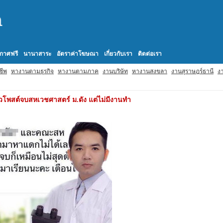
กาศฟรี
นานาสาระ
อัตราค่าโฆษณา
เกี่ยวกับเรา
ติดต่อเรา
ชีพ
หางานตามธุรกิจ
หางานตามภาค
งานบริษัท
หางานสงขลา
งานสุราษฎร์ธานี
งา
าวโพสต์จบสหเวชศาสตร์ ม.ดัง แต่ไม่มีงานทำ