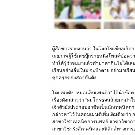
ผู้สื่อ
ข่าว
รายงานว่า ในโลกโซเชียลเกิดก
เผยภาพผู้ใช้เฟซบุ๊กรายหนึ่งโพสต์ข้อค
ทำให้รู้ว่าจบมาแล้วทำมาหากินไม่ได้เลย
เรียนอย่างอื่นใหม่ จะบ้าตาย อย่ามาเรี
ชุดครุยของสถาบันดัง
โดยเพจดัง “หมอแล็บแพนด้า” ได้นำข้อ
เรื่องดังกล่าวว่า “
ผม
โกรธจนถ้วยมาม่าในม
เจ้าตัวยังประกอบอาชีพเป็นนักเทคนิคกา
กล่าวหาไว้ในคอมเมนต์เพิ่มเติมด้วยว่
สาขาวิชาเทคนิคการแพทย์ สาขาวิชา
สาขาวิชารังสีเทคนิคและฟิสิกส์ทางการ