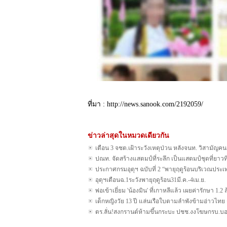
ที่มา : http://news.sanook.com/2192059/
ข่าวล่าสุดในหมวดเดียวกัน
เตือน 3 จชต.เฝ้าระวังเหตุป่วน หลังจนท. วิสามัญคน
ปณท. จัดสร้างแสตมป์ที่ระลึก เป็นแสตมป์ชุดที่ยาวท
ประกาศกรมอุตุฯ ฉบับที่ 2 “พายุฤดูร้อนบริเวณปร
อุตุฯเตือนฉ.1ระวังพายุฤดูร้อน31มี.ค.-4เม.ย.
พ่อเข้าเยี่ยม 'น้องมิน' ที่เกาหลีแล้ว เผยค่ารักษา 1.2 
เด็กหญิงวัย 13 ปี แล่นเรือใบตามลำพังข้ามอ่าวไท
ตร.ลั่น!สงกรานต์ห้ามขึ้นกระบะ ปชช.งงโฆษกรบ.บ