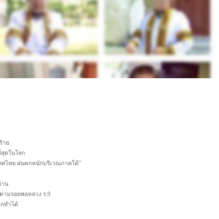
ร้าย
ี่สุดในโลก
ะเทศไทย ฝนตกหนักบริเวณภาคใต้”
ล้าน
ย ตามรอยพ่อหลวง ร.9
อกทำได้