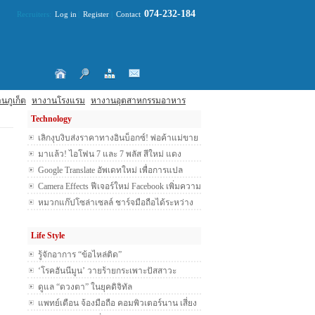
074-232-184
Recruiters:
Log in
|
Register
|
Contact
นภูเก็ต
หางานโรงแรม
หางานอุตสาหกรรมอาหาร
Technology
เลิกงุบงิบส่งราคาทางอินบ็อกซ์! พ่อค้าแม่ขาย
ออนไลน์ห้ามทำอะไร?
มาแล้ว! ไอโฟน 7 และ 7 พลัส สีใหม่ แดง
สะดุดใจ ซื้อใช้ได้บุญแรง
Google Translate อัพเดทใหม่ เพื่อการแปล
ภาษาที่ละเอียด มากยิ่งขึ้น
Camera Effects ฟีเจอร์ใหม่ Facebook เพิ่มความ
สนุกในการถ่ายภาพมากยิ่งขึ้น
หมวกแก๊ปโซล่าเซลล์ ชาร์จมือถือได้ระหว่าง
เดินกลางแดด
Life Style
รู้จักอาการ “ข้อไหล่ติด”
‘โรคฮันนีมูน’ วายร้ายกระเพาะปัสสาวะ
ดูแล “ดวงตา” ในยุคดิจิทัล
แพทย์เตือน จ้องมือถือ คอมพิวเตอร์นาน เสี่ยง