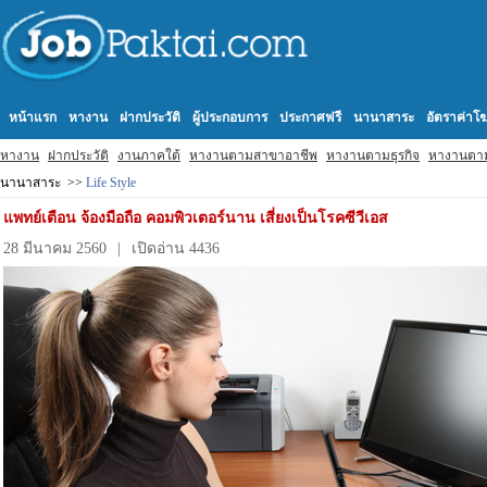
หน้าแรก
หางาน
ฝากประวัติ
ผู้ประกอบการ
ประกาศฟรี
นานาสาระ
อัตราค่า
หางาน
ฝากประวัติ
งานภาคใต้
หางานตามสาขาอาชีพ
หางานตามธุรกิจ
หางานตา
นานาสาระ >>
Life Style
แพทย์เตือน จ้องมือถือ คอมพิวเตอร์นาน เสี่ยงเป็นโรคซีวีเอส
28 มีนาคม 2560
|
เปิดอ่าน 4436