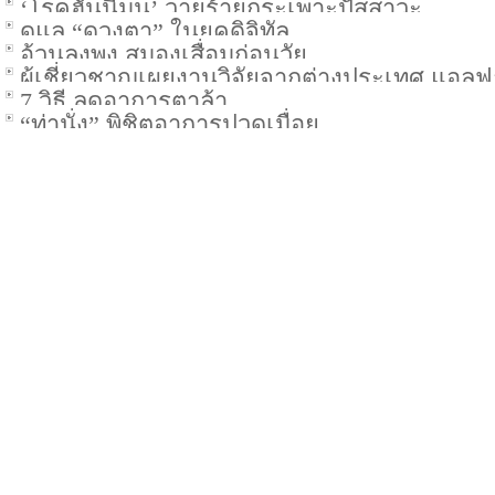
‘โรคฮันนีมูน’ วายร้ายกระเพาะปัสสาวะ
ดูแล “ดวงตา” ในยุคดิจิทัล
อ้วนลงพุง สมองเสื่อมก่อนวัย
ผู้เชี่ยวชาญเผยงานวิจัยจากต่างประเทศ แอลฟ
7 วิธี ลดอาการตาล้า
อาหารสำคัญในนมแม่ ช่วยพัฒนาสมองลูกน้อย
“ท่านั่ง” พิชิตอาการปวดเมื่อย