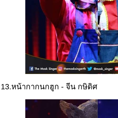
13.หน้ากากนกฮูก - จีน กษิดิศ