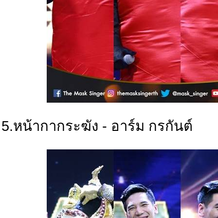
5.หน้ากากระฆัง - อาร์ม กรกันต์