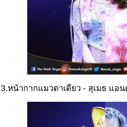
3.หน้ากากแมวตาเดียว - สุเมธ แอนด