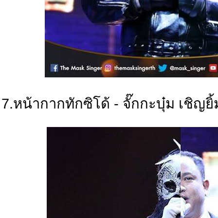
7.หน้ากากทักซิโด้ - จั๊กกะบุ๋ม เชิญยิ้