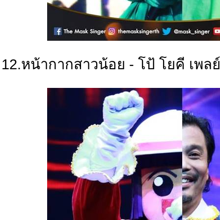
12.หน้ากากสาวน้อย - โป้ โยคี เพล