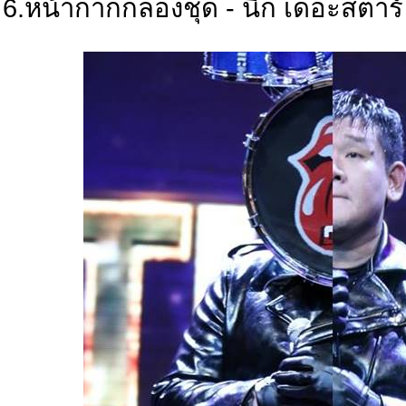
6.หน้ากากกลองชุด - นิก เดอะสตาร์