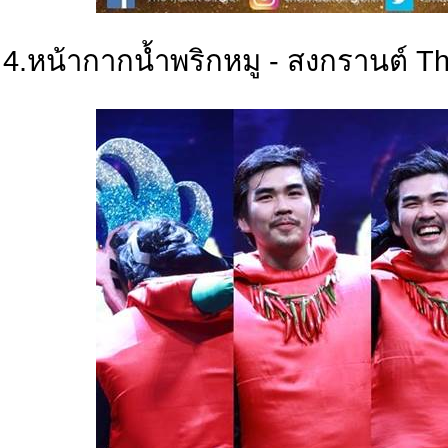
4.หน้ากากน้ำพริกหมู - สงกรานต์ T