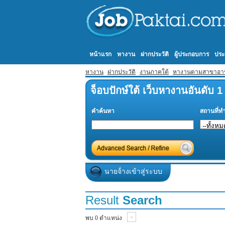
หน้าแรก
หางาน
ฝากประวัติ
ผู้ประกอบการ
ประ
หางาน
ฝากประวัติ
งานภาคใต้
หางานตามสาขาอา
จ็อบปักษ์ใต้ เว็บหางานอันดับ 
คำค้นหา
สถานที่ท
นายจ้่างเข้าสู่ระบบ
Result
Search
«
พบ 0 ตำแหน่ง