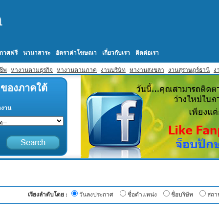
กาศฟรี
นานาสาระ
อัตราค่าโฆษณา
เกี่ยวกับเรา
ติดต่อเรา
ชีพ
หางานตามธุรกิจ
หางานตามภาค
งานบริษัท
หางานสงขลา
งานสุราษฎร์ธานี
งา
1 ของภาคใต้
ำงาน
เรียงลำดับโดย :
วันลงประกาศ
ชื่อตำแหน่ง
ชื่อบริษัท
สถาน