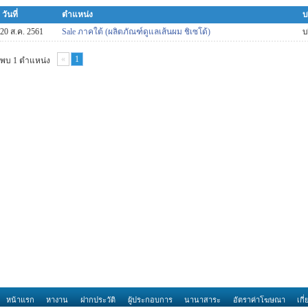
วันที่
ตำแหน่ง
บ
20 ส.ค. 2561
Sale ภาคใต้ (ผลิตภัณฑ์ดูแลเส้นผม ชิเซโด้)
บ
«
1
พบ 1 ตำแหน่ง
หน้าแรก
หางาน
ฝากประวัติ
ผู้ประกอบการ
นานาสาระ
อัตราค่าโฆษณา
เกี