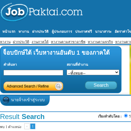
หน้าแรก
หางาน
ฝากประวัติ
ผู้ประกอบการ
ประกาศฟรี
นานาสาระ
อัตราค่า
หางาน
ฝากประวัติ
งานภาคใต้
หางานตามสาขาอาชีพ
หางานตามธุรกิจ
หางานตา
จ็อบปักษ์ใต้ เว็บหางานอันดับ 1 ของภาคใต้
คำค้นหา
สถานที่ทำงาน
นายจ้่างเข้าสู่ระบบ
Result
Search
เรียงลำดับโดย :
ว
«
1
พบ 1 ตำแหน่ง